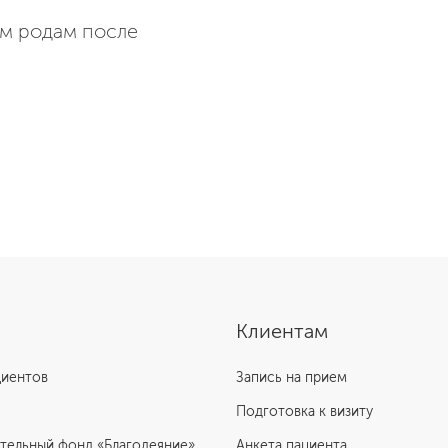
ым родам после
Клиентам
циентов
Запись на прием
Подготовка к визиту
тельный фонд «Благодеяние»
Анкета пациента