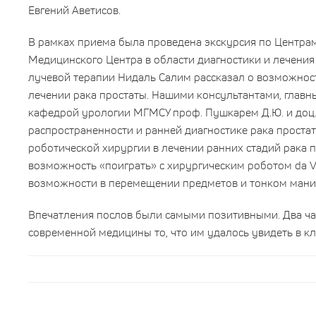
Евгений Аветисов.
В рамках приема была проведена экскурсия по Центр
Медицинского Центра в области диагностики и лечени
лучевой терапии Нидаль Салим рассказал о возможност
лечении рака простаты. Нашими консультантами, гла
кафедрой урологии МГМСУ проф. Пушкарем Д.Ю. и доц.
распространенности и ранней диагностике рака проста
роботической хирургии в лечении ранних стадий рака 
возможность «поиграть» с хирургическим роботом da V
возможности в перемещении предметов и тонком ман
Впечатления послов были самыми позитивными. Два час
современной медицины то, что им удалось увидеть в к