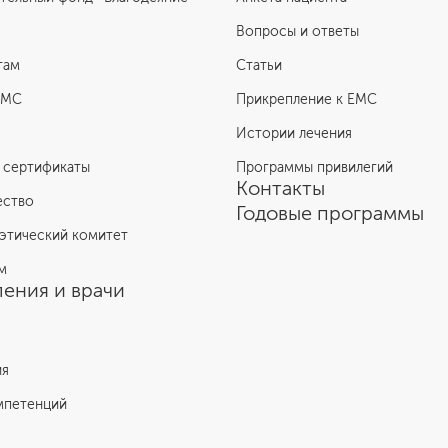
Вопросы и ответы
там
Статьи
ЕМС
Прикрепление к EMC
Истории лечения
 сертификаты
Программы привилегий
Контакты
ество
Годовые программы
этический комитет
м
ения и врачи
ия
мпетенций