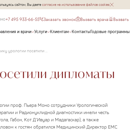
ользуясь сайтом, Вы даете
согласие на использование файлов cookies
+7 495 933-66-55
Заказать звонок
Вызвать врача
Вызвать
чно
авления и врачи
Услуги
Клиентам
Контакты
Годовые программы
Клинику урологии посетили дипломаты
посетили дипломаты
огии проф. Пьера Моно сотрудники Урологической
ерапии и Радионуклидной диагностики имели честь
а, Габон, Кот Д’Ивуар и Мадагаскар), а также
 словом к гостям обратился Медицинский Директор EMC