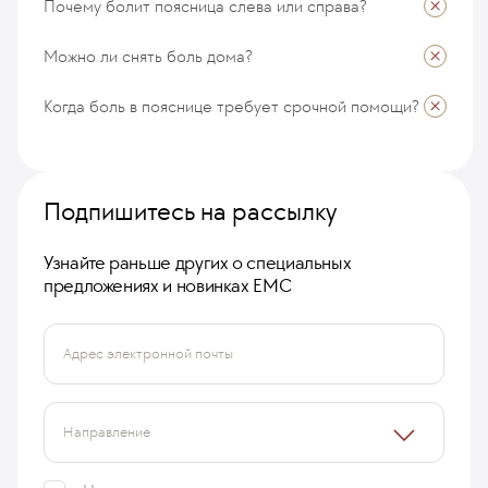
Почему болит поясница слева или справа?
Коваленко Алексей
10 ноября 2025
Можно ли снять боль дома?
Коваленко Алексей
10 ноября 2025
Коваленко Алексей
Когда боль в пояснице требует срочной помощи?
10 ноября 2025
Коваленко Алексей
10 ноября 2025
Подпишитесь на рассылку
Коваленко Алексей
10 ноября 2025
Узнайте раньше других о специальных
Коваленко Алексей
предложениях и новинках ЕМС
10 ноября 2025
Адрес электронной почты
Направление