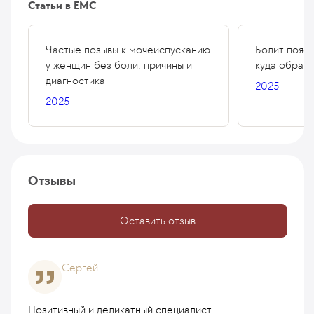
Статьи в ЕМС
Частые позывы к мочеиспусканию
Болит поясн
у женщин без боли: причины и
куда обращ
диагностика
2025
2025
Отзывы
Оставить отзыв
Сергей Т.
Позитивный и деликатный специалист