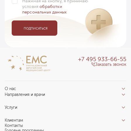
Нажимая на кнопку, я принимаю
условия
обработки
персональных данных
ПОДПИСАТЬСЯ
+7 495 933-66-55
Заказать звонок
О нас
Направления и врачи
Отзывы пациентов
Врачи
О клинике
Услуги
Направления
Благотворительный фонд «Благодеяние»
Услуги
Центры компетенций
Клиентам
Новости
Индивидуальный план здоровья
Контакты
Специалистам
Запись на прием
Годовые программы