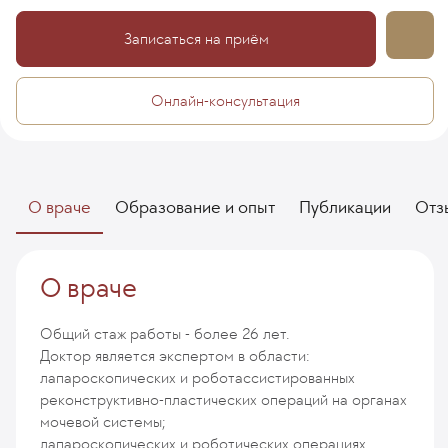
Записаться на приём
Онлайн-консультация
О враче
Образование и опыт
Публикации
Отз
О враче
Общий стаж работы - более 26 лет.
Доктор является экспертом в области:
лапароскопических и роботассистированных
реконструктивно-пластических операций на органах
мочевой системы;
лапароскопических и роботических операциях