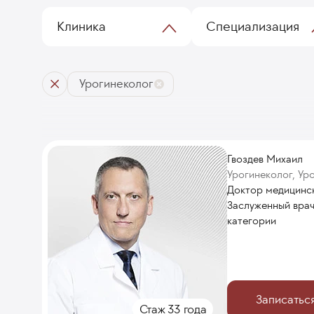
Клиника
Специализация
Урогинеколог
Гвоздев Михаил
Урогинеколог, Ур
Доктор медицинск
Заслуженный врач
категории
Записатьс
Стаж 33 года