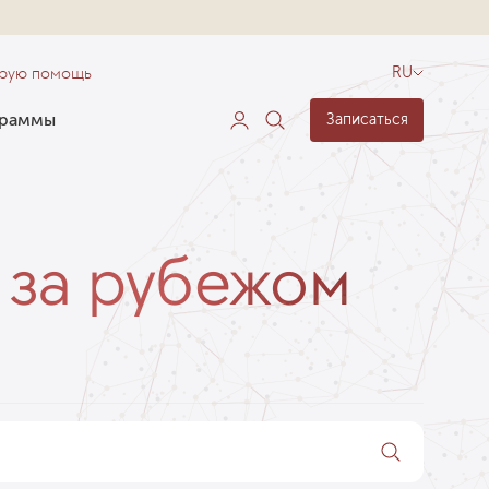
орую помощь
RU
граммы
Записаться
 за рубежом