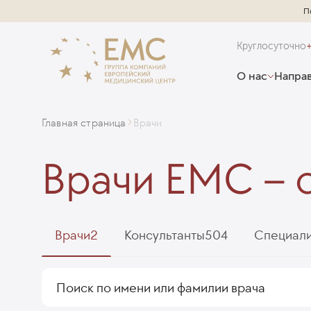
П
Круглосуточно
О нас
Направ
Главная страница
Врачи
Врачи EMC – 
Врачи
2
Консультанты
504
Специал