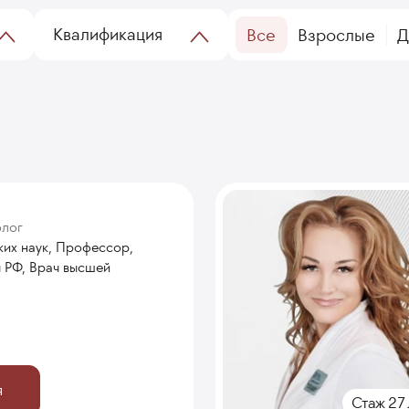
Квалификация
Все
Взрослые
Д
олог
их наук, Профессор,
 РФ, Врач высшей
я
Стаж 27 