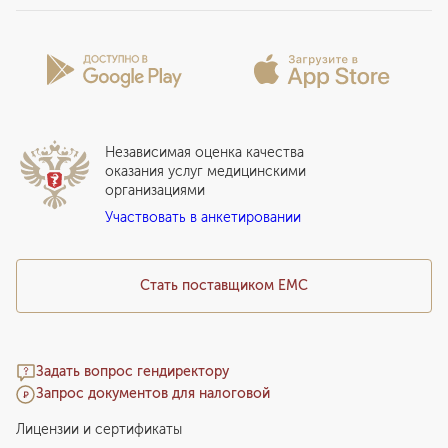
Программы обследования Чекап
Проекты
Анкета пациента
Программы годового обслуживания
Лицензии и сертификаты
Вопросы и ответы
Вакцинация
Сотрудничество
Статьи
Стационар
Локальный этический комитет
Прикрепление к EMC
Дистанционные услуги
Инвесторам
Истории лечения
ВЛЭК
Независимая оценка качества
Программы привилегий
Прайс-лист
оказания услуг медицинскими
организациями
Подарочный сертификат EMC
Участвовать в анкетировании
Медицинский туризм
Стать поставщиком ЕМС
Задать вопрос гендиректору
Запрос документов для налоговой
Лицензии и сертификаты