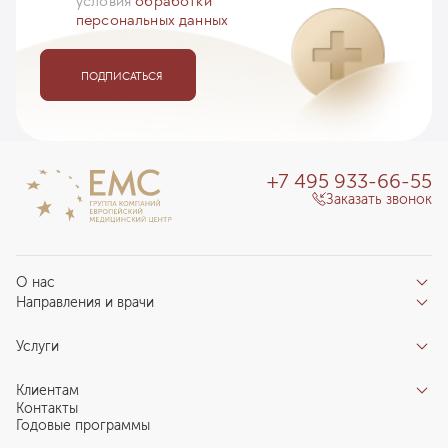
условия
обработки
персональных данных
ПОДПИСАТЬСЯ
+7 495 933-66-55
Заказать звонок
О нас
Направления и врачи
Отзывы пациентов
Врачи
О клинике
Услуги
Направления
Благотворительный фонд «Благодеяние»
Услуги
Центры компетенций
Клиентам
Новости
Индивидуальный план здоровья
Контакты
Специалистам
Запись на прием
Годовые программы
Комплексные программы
Карьера в ЕМС
Подготовка к визиту