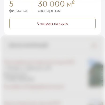
5
30 000 м
2
филиалов
экспертизы
Смотреть на карте
Центр компетенций
Многопрофильный медицинский центр EMC
г. Москва, ул. Щепкина, д. 35
Круглосуточно
+7 (495) 933-66-55
Как добраться
Подразделения внутри
Центр материнства и детства EMC