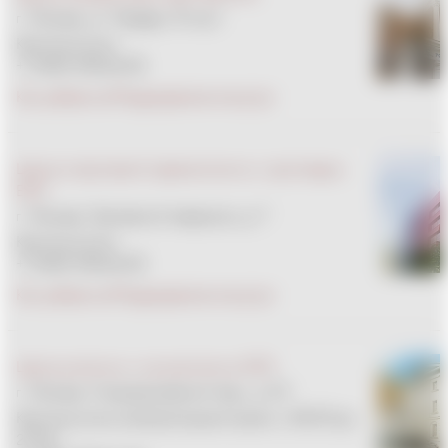
г. Москва, ул. Правды, 15 стр.1
Круглосуточно
+7 (495) 933-66-55
Как добраться
Подразделения внутри
Центр спортивной травматологии и ортопедии
EMC
г. Москва, Орловский переулок, д. 7
Круглосуточно
+7 (495) 933-66-55
Как добраться
Подразделения внутри
Центр эстетики и косметологии EMC
г. Москва, Спиридоньевский пер., д. 5/1
Круглосуточно (амбулаторный прием с 08:00 до
21:00)