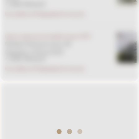
+7 (495) 933-66-55
Как добраться
Подразделения внутри
Центр медицинской реабилитации EMC
Рублево-Успенское шоссе, 187
Ежедневно с 8.00 до 20.00
+7 (495) 933-66-55
Как добраться
Подразделения внутри