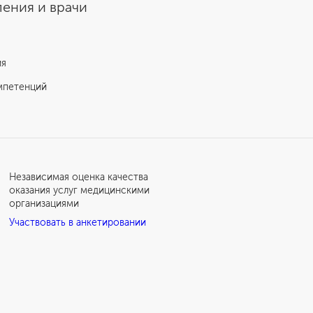
Отзыв пациента о лечении рака
ения и врачи
простаты
ия
мпетенций
Независимая оценка качества
оказания услуг медицинскими
организациями
Участвовать в анкетировании