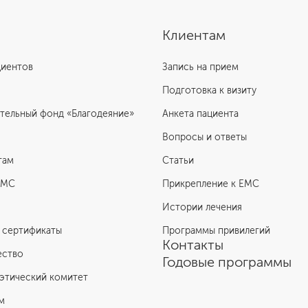
Клиентам
циентов
Запись на прием
Подготовка к визиту
тельный фонд «Благодеяние»
Анкета пациента
Вопросы и ответы
там
Статьи
ЕМС
Прикрепление к EMC
Истории лечения
 сертификаты
Программы привилегий
Контакты
ество
Годовые программы
этический комитет
м