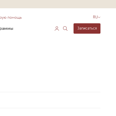
орую помощь
RU
граммы
Записаться