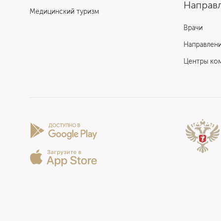
Отзыв пациента Урологической клиники
Направл
Медицинский туризм
ЕМС
Врачи
Направлен
Центры ко