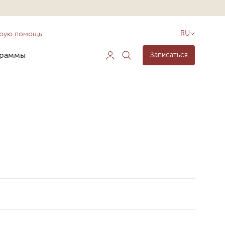
орую помощь
RU
граммы
Записаться