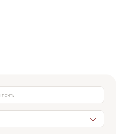
Отзыв мамы пациента
й почты