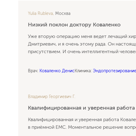
Yulia Rubleva,
Москва
Низкий поклон доктору Коваленко
Уже вторую операцию меня ведет лечащий хир
Дмитриевич, и я очень этому рада. Он настоя
присутствием. И очень
интеллигентный челове
Врач:
Коваленко Денис
Клиника:
Эндопротезирование
Владимир Георгиевич Г.
Квалифицированная и уверенная работа
Квалифицированная и уверенная работа Ковале
Отзыв Ирины о лечении неврита
в приёмной EMC. Моментальное решение вопро
лицевого нерва