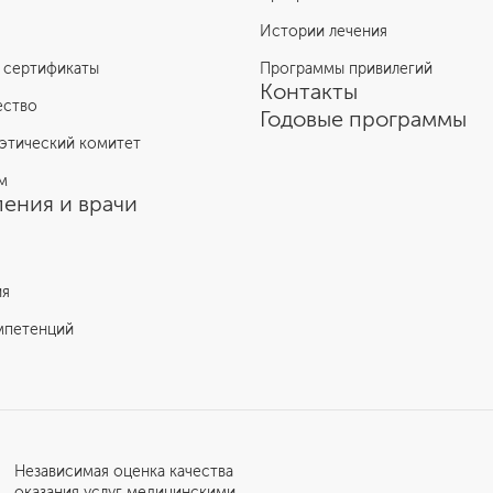
Истории лечения
Денис Богдан
 сертификаты
Программы привилегий
Контакты
Показать ещё
ество
Годовые программы
этический комитет
м
ения и врачи
ия
мпетенций
Независимая оценка качества
оказания услуг медицинскими