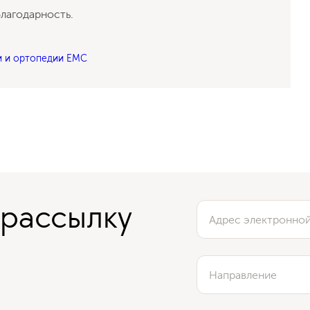
Отзыв пациента о лечении рака
лагодарность.
простаты
и и ортопедии EMC
 рассылку
Адрес электронно
Направление