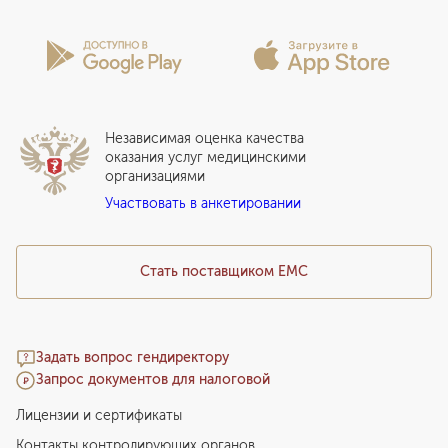
Проекты
Анкета пациента
Программы годового обслуживания
Лицензии и сертификаты
Вопросы и ответы
Вакцинация
Сотрудничество
Статьи
Стационар
Локальный этический комитет
Прикрепление к EMC
Дистанционные услуги
Инвесторам
Истории лечения
ВЛЭК
Независимая оценка качества
Программы привилегий
Прайс-лист
оказания услуг медицинскими
организациями
Подарочный сертификат EMC
Участвовать в анкетировании
Медицинский туризм
Стать поставщиком ЕМС
Задать вопрос гендиректору
Запрос документов для налоговой
Лицензии и сертификаты
Контакты контролирующих органов