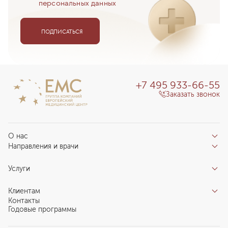
персональных данных
ПОДПИСАТЬСЯ
+7 495 933-66-55
Заказать звонок
О нас
Направления и врачи
Отзывы пациентов
Врачи
О клинике
Услуги
Направления
Благотворительный фонд «Благодеяние»
Услуги
Центры компетенций
Клиентам
Новости
Индивидуальный план здоровья
Контакты
Специалистам
Запись на прием
Годовые программы
Комплексные программы
Карьера в ЕМС
Подготовка к визиту
Программы обследования Чекап