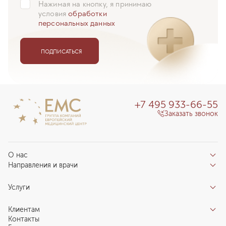
Нажимая на кнопку, я принимаю
условия
обработки
персональных данных
ПОДПИСАТЬСЯ
+7 495 933-66-55
Заказать звонок
О нас
Направления и врачи
Отзывы пациентов
Врачи
О клинике
Услуги
Направления
Благотворительный фонд «Благодеяние»
Услуги
Центры компетенций
Клиентам
Новости
Индивидуальный план здоровья
Контакты
Специалистам
Запись на прием