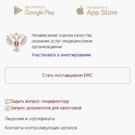
Лицензии и сертификаты
Вопросы и ответы
Вакцинация
Сотрудничество
Статьи
Стационар
Локальный этический комитет
Прикрепление к EMC
Дистанционные услуги
Инвесторам
Истории лечения
ВЛЭК
Независимая оценка качества
Программы привилегий
Прайс-лист
оказания услуг медицинскими
организациями
Подарочный сертификат EMC
Участвовать в анкетировании
Медицинский туризм
Стать поставщиком ЕМС
Задать вопрос гендиректору
Запрос документов для налоговой
Лицензии и сертификаты
Контакты контролирующих органов