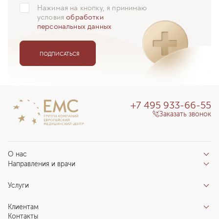
Нажимая на кнопку, я принимаю
условия
обработки
персональных данных
ПОДПИСАТЬСЯ
+7 495 933-66-55
Заказать звонок
О нас
Направления и врачи
Отзывы пациентов
Врачи
О клинике
Услуги
Направления
Благотворительный фонд «Благодеяние»
Услуги
Центры компетенций
Клиентам
Новости
Индивидуальный план здоровья
Контакты