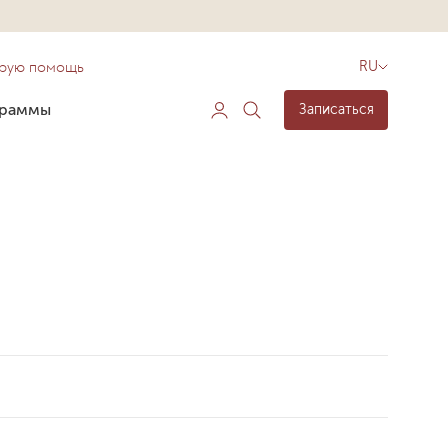
орую помощь
RU
граммы
Записаться