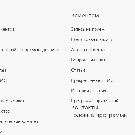
Клиентам
циентов
Запись на прием
Подготовка к визиту
тельный фонд «Благодеяние»
Анкета пациента
Вопросы и ответы
там
Статьи
ЕМС
Прикрепление к EMC
Истории лечения
 сертификаты
Программы привилегий
Контакты
ество
Годовые программы
этический комитет
м