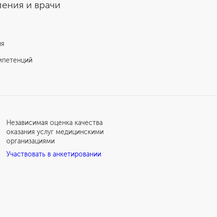
Отзыв пациента о лечении рака
ения и врачи
простаты
ия
мпетенций
Независимая оценка качества
оказания услуг медицинскими
организациями
Участвовать в анкетировании