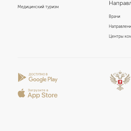
Отзыв пациента Урологической клиники
Направл
Медицинский туризм
ЕМС
Врачи
Направлен
Центры ко