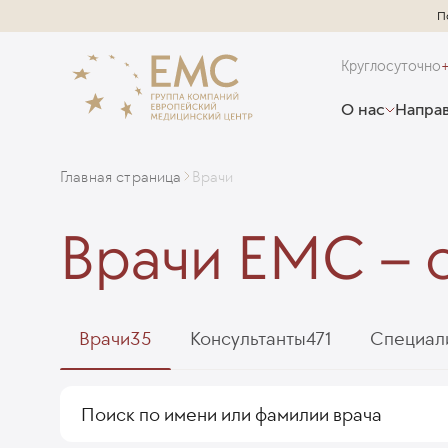
П
Круглосуточно
О нас
Направ
Главная страница
Врачи
Врачи EMC – 
Врачи
35
Консультанты
471
Специал