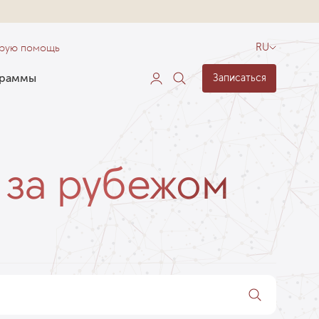
орую помощь
RU
граммы
Записаться
 за рубежом