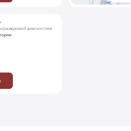
я
ьтразвуковой диагностике
егории
я