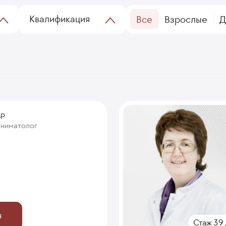
Квалификация
Все
Взрослые
Д
др
аниматолог
я
Стаж 39 